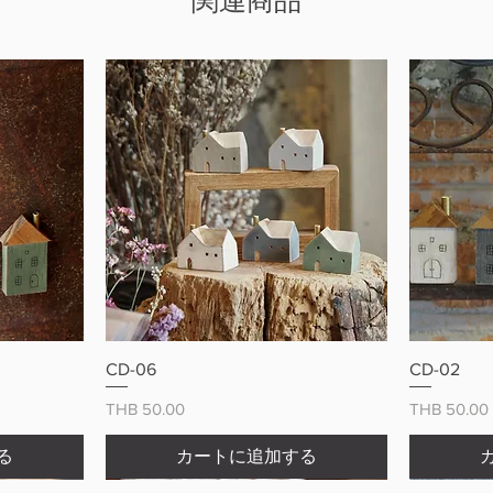
関連商品
ー
クイックビュー
CD-06
CD-02
価格
価格
THB 50.00
THB 50.00
る
カートに追加する