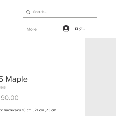
More
ログイン
5 Maple
2505
価格
 90.00
k hachikaku 18 cm , 21 cm ,23 cm