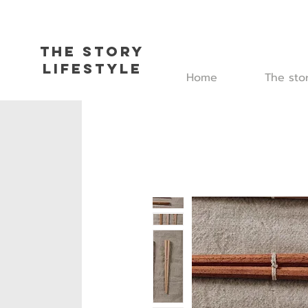
The Story
L
ifestyle
Home
The sto