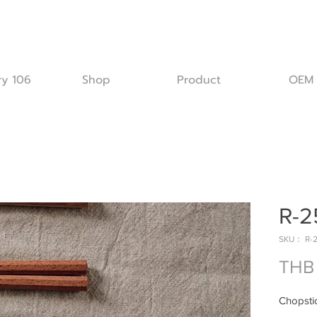
ry 106
Shop
Product
OEM
R-2
SKU： R-
THB
Chopstic