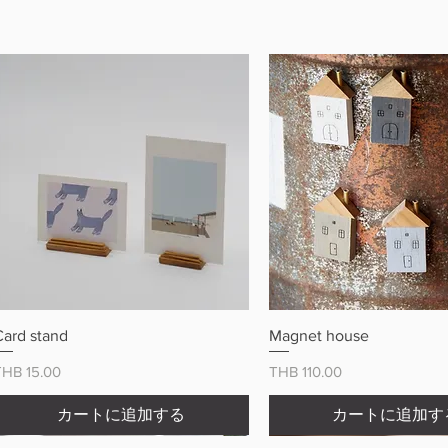
クイックビュー
クイックビュ
Card stand
Magnet house
価格
価格
THB 15.00
THB 110.00
カートに追加する
カートに追加す