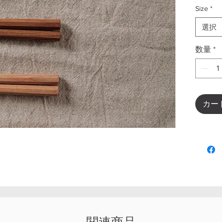
Size
*
選択
数量
*
カー