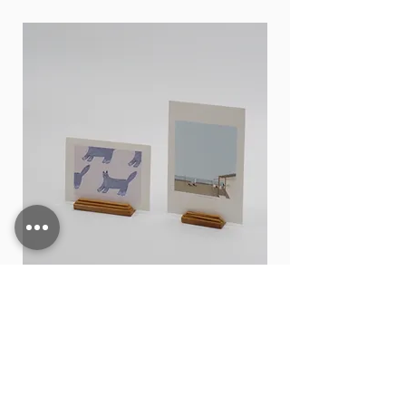
Card stand
価格
THB 15.00
カートに追加する