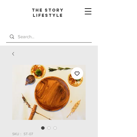
The Story
L
ifestyle
SKU： ST-07