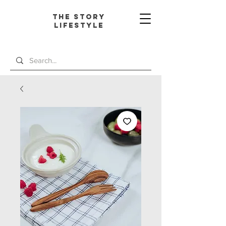
The Story
L
ifestyle