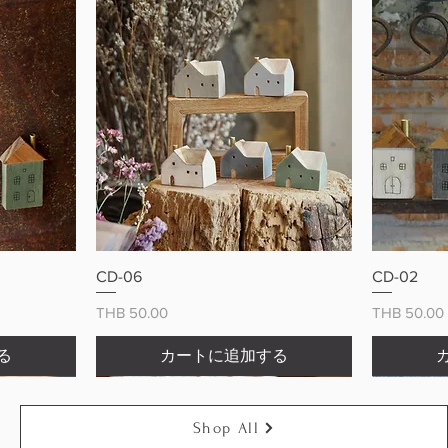
ー
クイックビュー
CD-06
CD-02
価格
価格
THB 50.00
THB 50.00
る
カートに追加する
Shop All