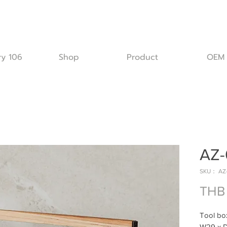
ry 106
Shop
Product
OEM
AZ-
SKU： AZ
THB
Tool b
W29 x D