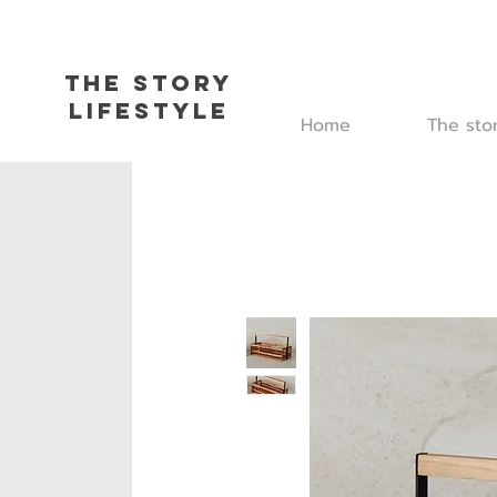
The Story
L
ifestyle
Home
The sto