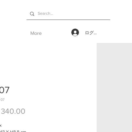
More
ログイン
07
-07
価格
 340.00
ox
13 X H8.8 cm