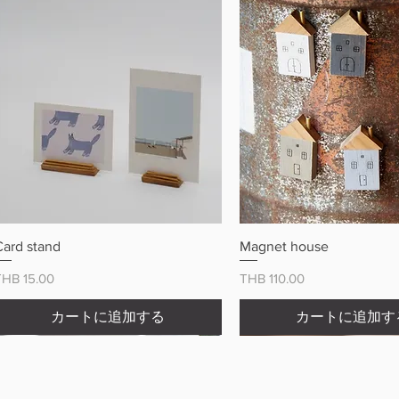
クイックビュー
クイックビュ
Card stand
Magnet house
価格
価格
THB 15.00
THB 110.00
カートに追加する
カートに追加す