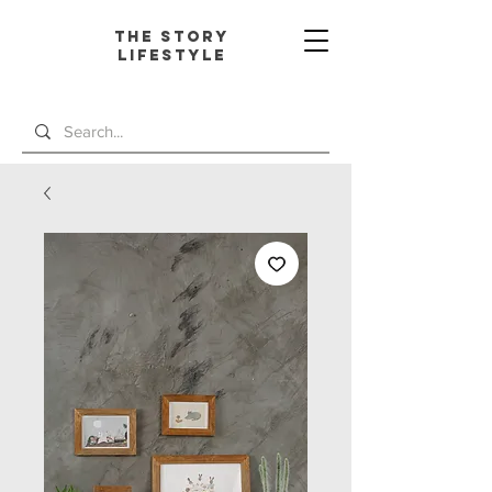
The Story
L
ifestyle