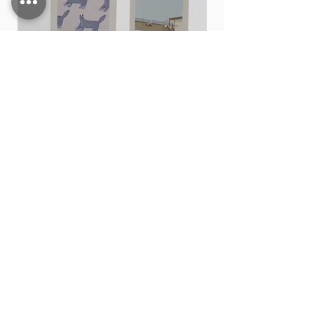
Card stand
価格
THB 15.00
カートに追加する
Shop All
Contact
200,202 Tha Phae Road, Tambon Chang Moi
Mueang Chiang Mai District, Chiang Mai 50300