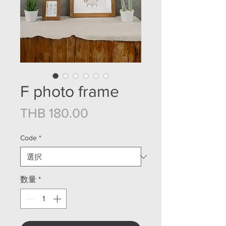
F photo frame
価格
THB 180.00
Code
*
数量
*