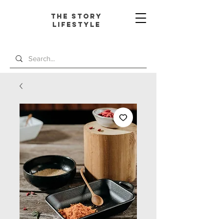
The Story
L
ifestyle