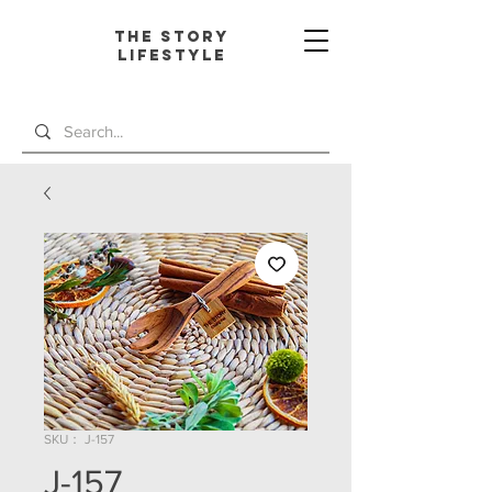
The Story
L
ifestyle
SKU： J-157
J-157