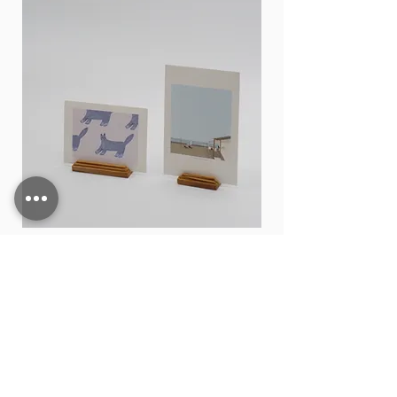
Card stand
価格
THB 15.00
カートに追加する
Shop All