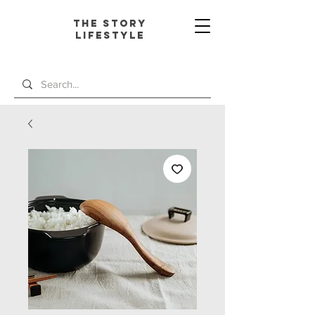
The Story
L
ifestyle