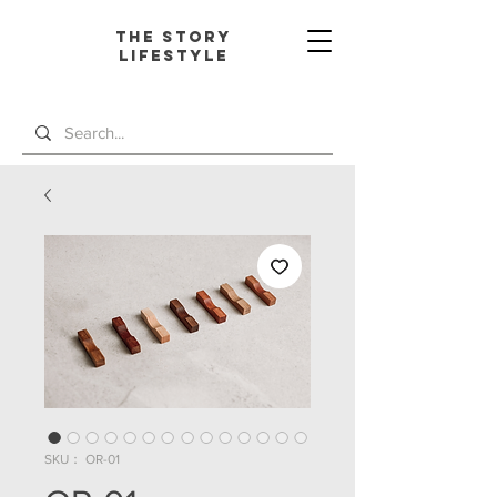
The Story
L
ifestyle
SKU： OR-01