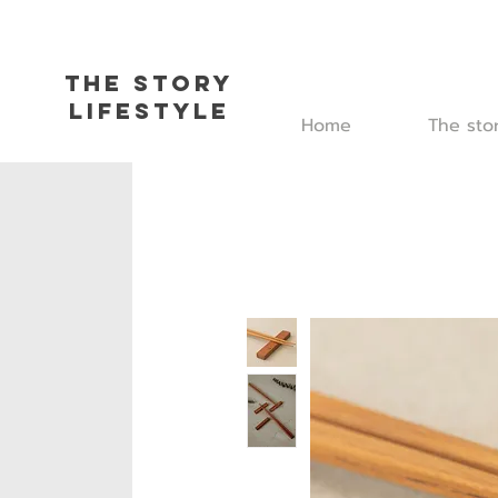
The Story
L
ifestyle
Home
The sto