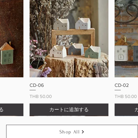
ー
クイックビュー
CD-06
CD-02
価格
価格
THB 50.00
THB 50.00
る
カートに追加する
Shop All