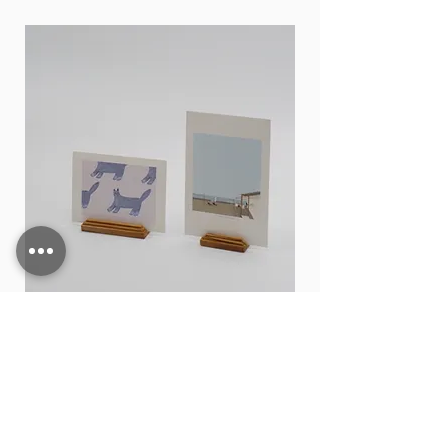
Card stand
価格
THB 15.00
カートに追加する