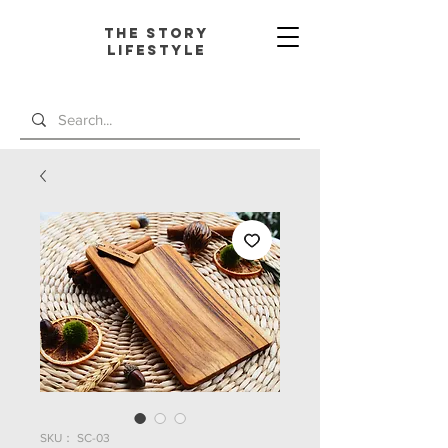
The Story
L
ifestyle
SKU： SC-03