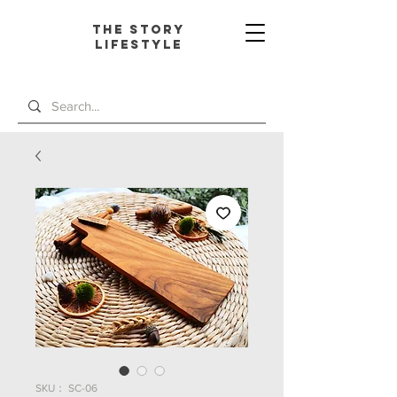
The Story
L
ifestyle
SKU： SC-06