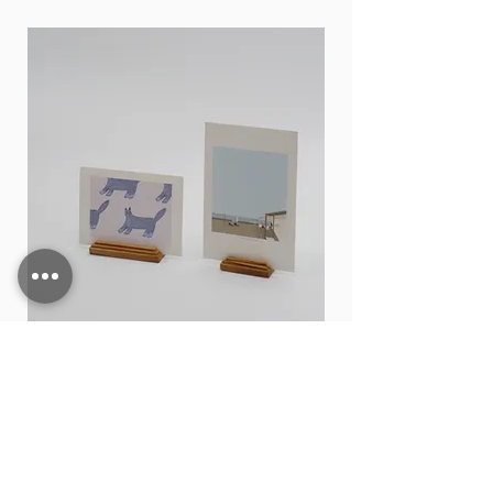
Card stand
価格
THB 15.00
カートに追加する