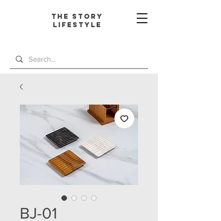
The Story
L
ifestyle
BJ-01