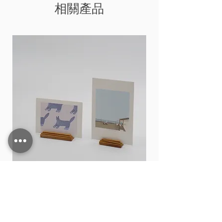
相關產品
Card stand
價格
THB 15.00