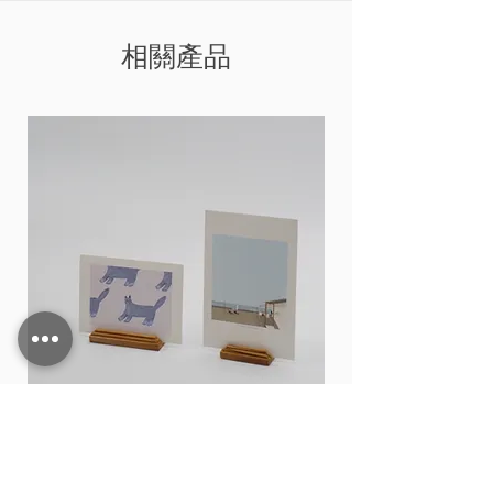
相關產品
Card stand
價格
THB 15.00