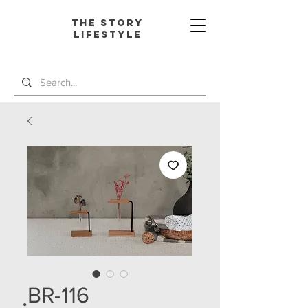
The Story
L
ifestyle
ฺBR-116