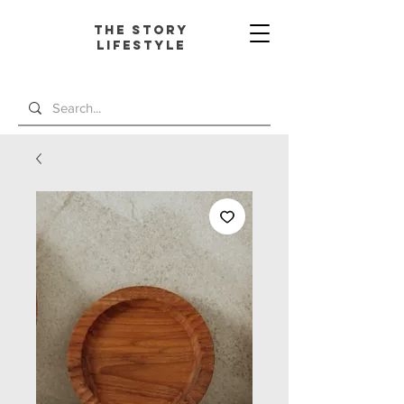
The Story
L
ifestyle