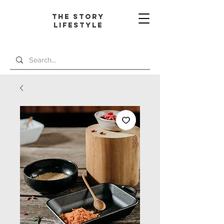
The Story
L
ifestyle