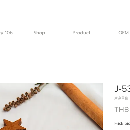
ry 106
Shop
Product
OEM
J-53
庫存單位： 
THB
Frick pi