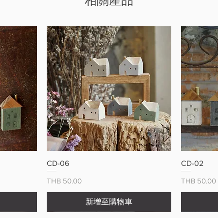
相關產品
快速瀏覽
CD-06
CD-02
價格
價格
THB 50.00
THB 50.00
新增至購物車