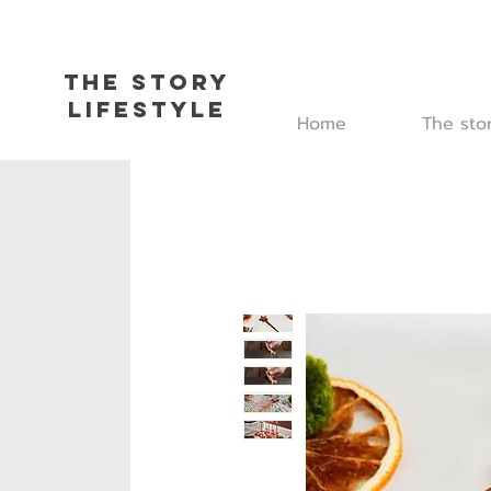
The Story
L
ifestyle
Home
The sto