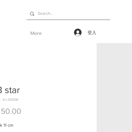
More
登入
 star
XJ-05306
價格
 50.00
ck 11 cm