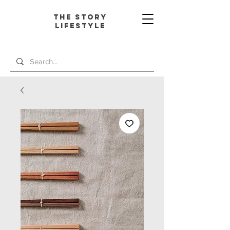
The Story
L
ifestyle