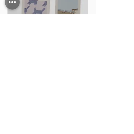
Card stand
價格
THB 15.00
新增至購物車
Shop All
Contact
200,202 Tha Phae Road, Tambon Chang Moi
Mueang Chiang Mai District, Chiang Mai 50300