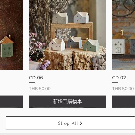
快速瀏覽
CD-06
CD-02
價格
價格
THB 50.00
THB 50.00
新增至購物車
Shop All