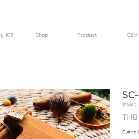
ry 106
Shop
Product
OEM
SC-
庫存單位： 
THB
Cutting 