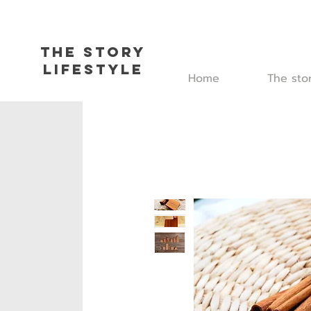
The Story
L
ifestyle
Home
The sto