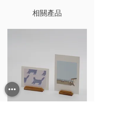
相關產品
Card stand
價格
THB 15.00