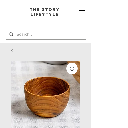
The Story
L
ifestyle