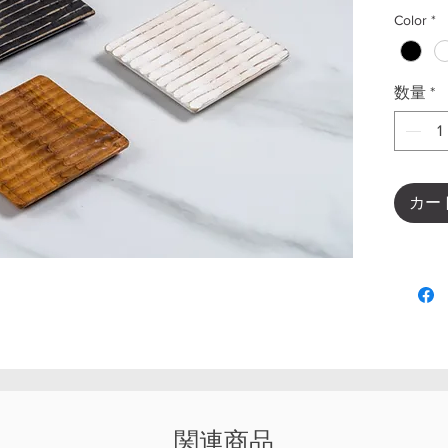
Color
*
数量
*
カー
関連商品