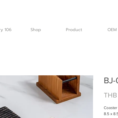
ry 106
Shop
Product
OEM
BJ-
THB
Coaster
8.5 x 8.