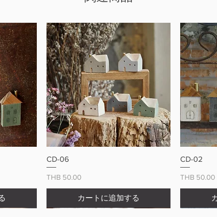
ー
クイックビュー
CD-06
CD-02
価格
価格
THB 50.00
THB 50.00
る
カートに追加する