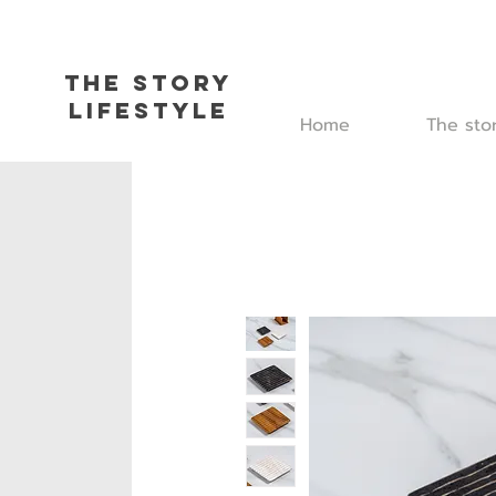
The Story
L
ifestyle
Home
The sto