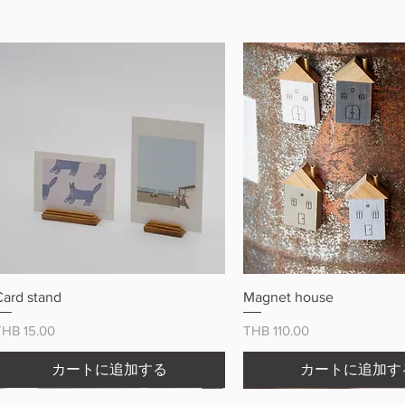
クイックビュー
クイックビュ
Card stand
Magnet house
価格
価格
THB 15.00
THB 110.00
カートに追加する
カートに追加す