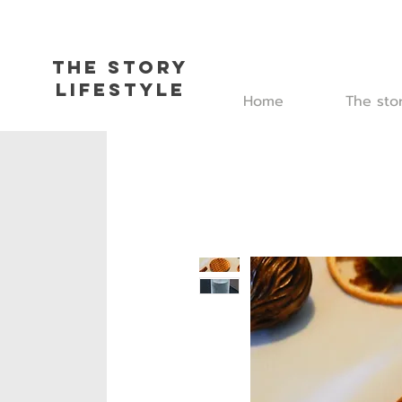
The Story
L
ifestyle
Home
The sto