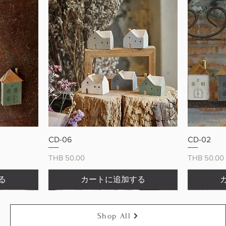
ー
クイックビュー
CD-06
CD-02
価格
価格
THB 50.00
THB 50.00
る
カートに追加する
Shop All