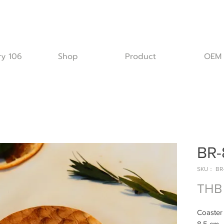
ry 106
Shop
Product
OEM
BR-
SKU： BR-
THB
Coaster
8.5 cm