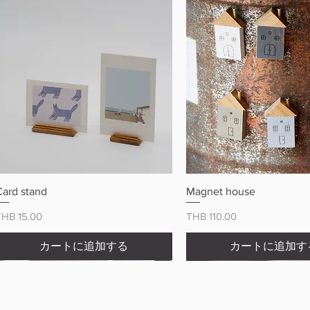
クイックビュー
クイックビュ
Card stand
Magnet house
価格
価格
THB 15.00
THB 110.00
カートに追加する
カートに追加す