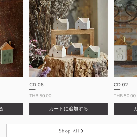
ー
クイックビュー
CD-06
CD-02
価格
価格
THB 50.00
THB 50.00
る
カートに追加する
Shop All