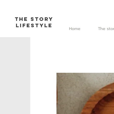
The Story
L
ifestyle
Home
The sto