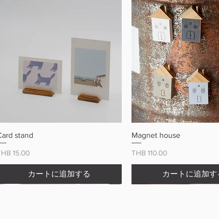
クイックビュー
クイックビュ
Card stand
Magnet house
価格
価格
THB 15.00
THB 110.00
カートに追加する
カートに追加す