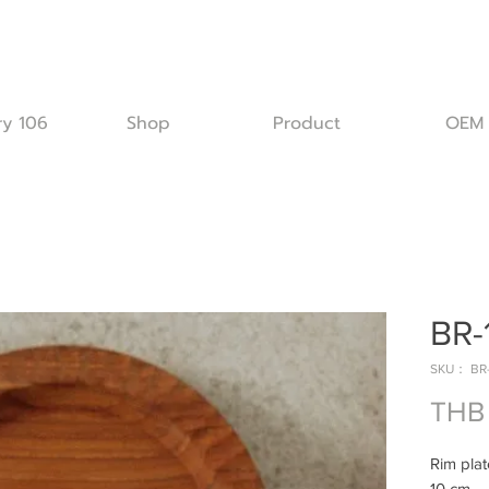
ry 106
Shop
Product
OEM
BR-
SKU： BR-
THB
Rim pla
10 cm