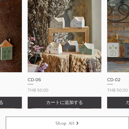
ー
クイックビュー
CD-06
CD-02
価格
価格
THB 50.00
THB 50.00
る
カートに追加する
Shop All