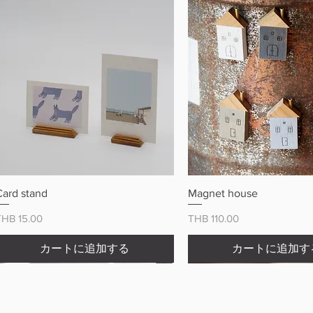
クイックビュー
クイックビュ
Card stand
Magnet house
価格
価格
THB 15.00
THB 110.00
カートに追加する
カートに追加す