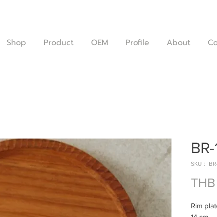
Shop
Product
OEM
Profile
About
Co
BR-
SKU： BR-
THB 
Rim pla
14 cm