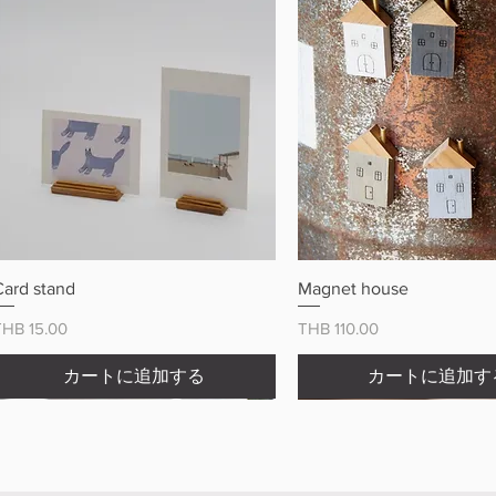
クイックビュー
クイックビュ
Card stand
Magnet house
価格
価格
THB 15.00
THB 110.00
カートに追加する
カートに追加す