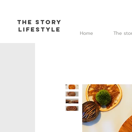
The Story
L
ifestyle
Home
The sto