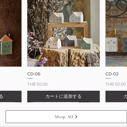
ー
クイックビュー
CD-06
CD-02
価格
価格
THB 50.00
THB 50.00
る
カートに追加する
Shop All