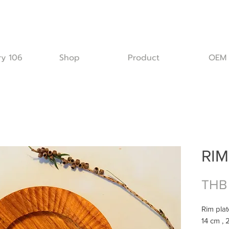
ry 106
Shop
Product
OEM
RIM
THB
Rim pla
14 cm , 