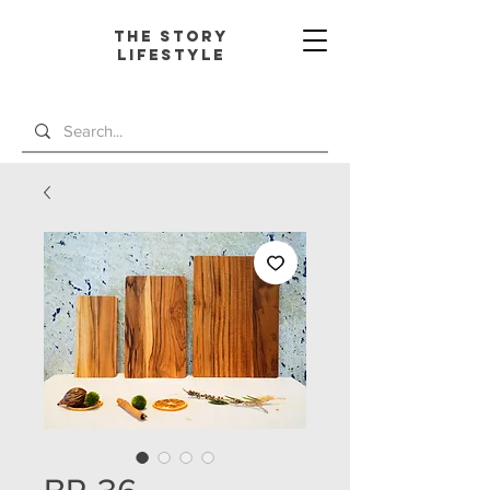
The Story
L
ifestyle