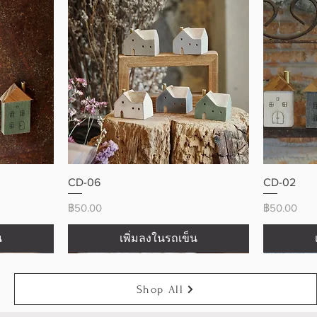
ดูข้อมูลด่วน
CD-06
CD-02
ราคา
ราคา
฿50.00
฿50.00
น
เพิ่มลงในรถเข็น
Shop All