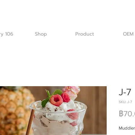
ry 106
Shop
Product
OEM
J-7
SKU: J-7
฿70
Muddler