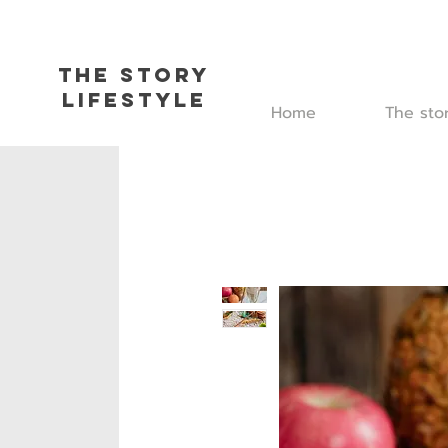
The Story
L
ifestyle
Home
The sto