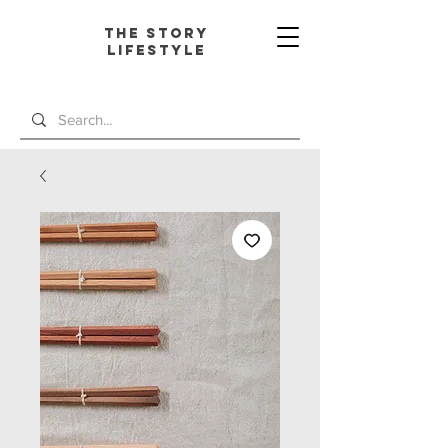
The Story
L
ifestyle