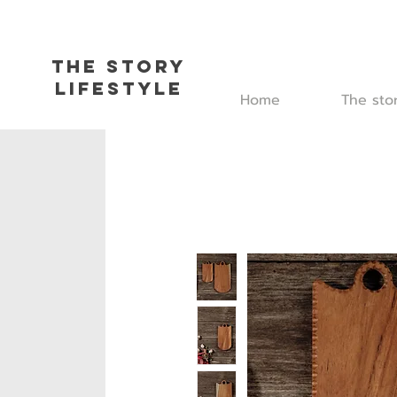
The Story
L
ifestyle
Home
The sto