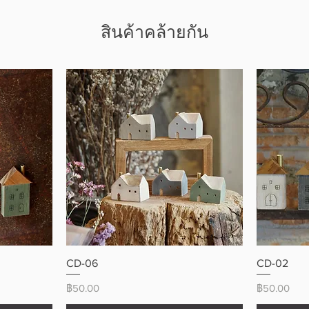
สินค้าคล้ายกัน
ดูข้อมูลด่วน
CD-06
CD-02
ราคา
ราคา
฿50.00
฿50.00