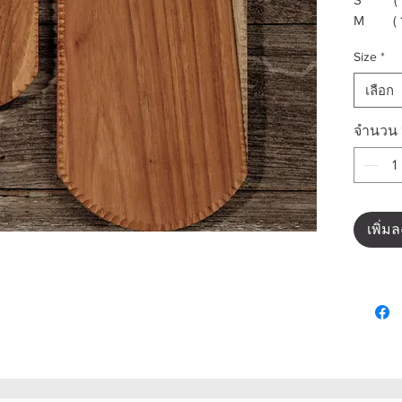
M ( 15
Size
*
เลือก
จำนวน
เพิ่ม