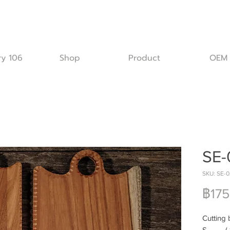
ry 106
Shop
Product
OEM
SE-
SKU: SE-0
฿175
Cutting
S ( 10