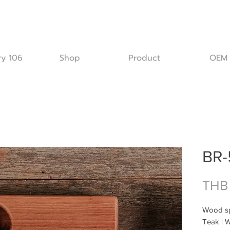
ry 106
Shop
Product
OEM
BR-
THB
Wood sp
Teak | 