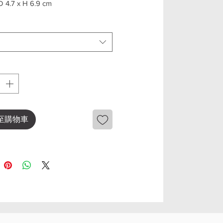
D 4.7 x H 6.9 cm
eaker Single, a timeless and
addition to any audio setup.
from high-quality wood, this
 not only produces exceptional
ality, but also adds a touch of
beauty to your home.
至購物車