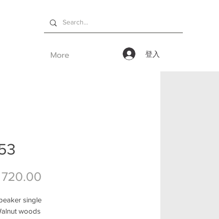
More
登入
53
價格
 720.00
eaker single
Walnut woods