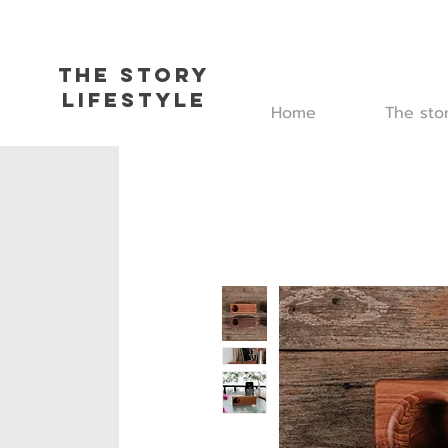
The Story
L
ifestyle
Home
The sto