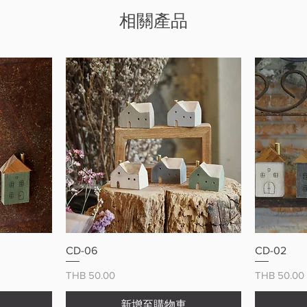
相關產品
快速瀏覽
CD-06
CD-02
價格
價格
THB 50.00
THB 50.00
新增至購物車