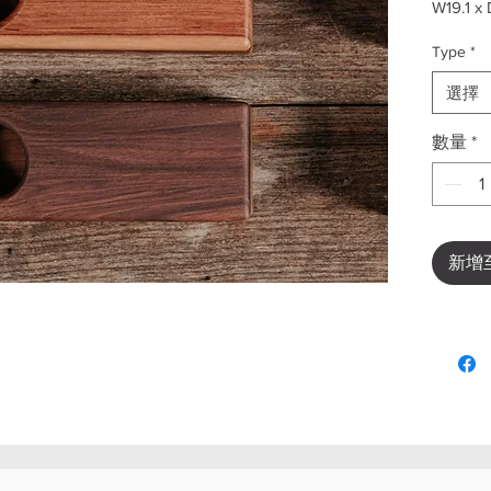
W19.1 x 
Type
*
Wood Sp
elegant 
選擇
Crafted 
speaker
數量
*
sound qu
natural 
新增