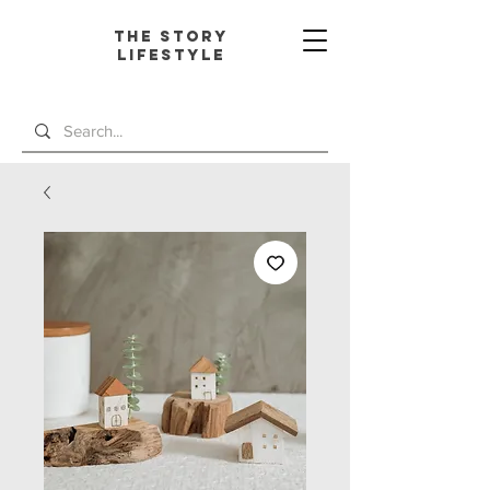
The Story
L
ifestyle