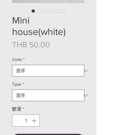
Mini
house(white)
價格
THB 50.00
Code
*
Type
*
數量
*