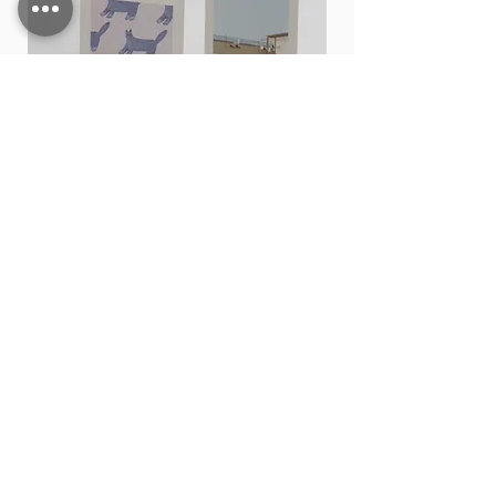
Card stand
價格
THB 15.00
新增至購物車
Shop All
Contact
200,202 Tha Phae Road, Tambon Chang Moi
Mueang Chiang Mai District, Chiang Mai 50300