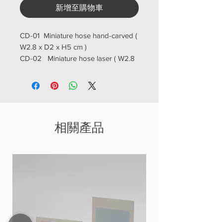
新增至購物車
CD-01 Miniature hose hand-carved (
W2.8 x D2 x H5 cm )
CD-02 Miniature hose laser ( W2.8
x D2 x H5 cm )
BR-134 Antique house ( W6 x D5 x
H5.5 cm )
相關產品