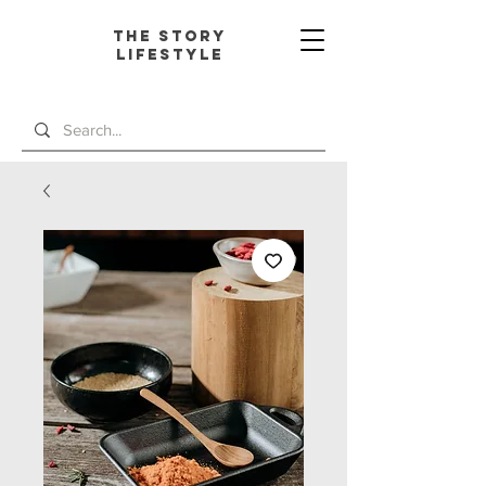
The Story
L
ifestyle