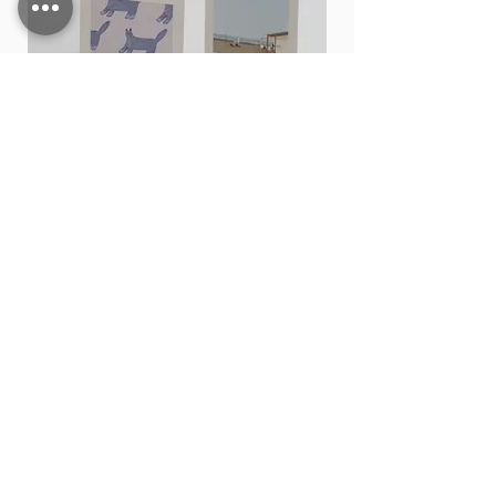
Card stand
價格
THB 15.00
新增至購物車
Shop All
Contact
200,202 Tha Phae Road, Tambon Chang Moi
Mueang Chiang Mai District, Chiang Mai 50300