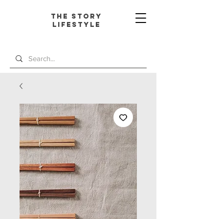
The Story
L
ifestyle