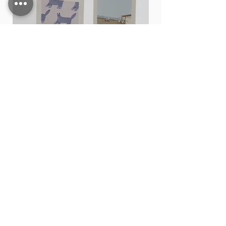
Card stand
價格
THB 15.00
新增至購物車
Shop All
Contact
200,202 Tha Phae Road, Tambon Chang Moi
Mueang Chiang Mai District, Chiang Mai 50300