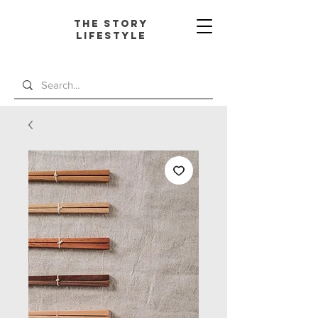
The Story
L
ifestyle