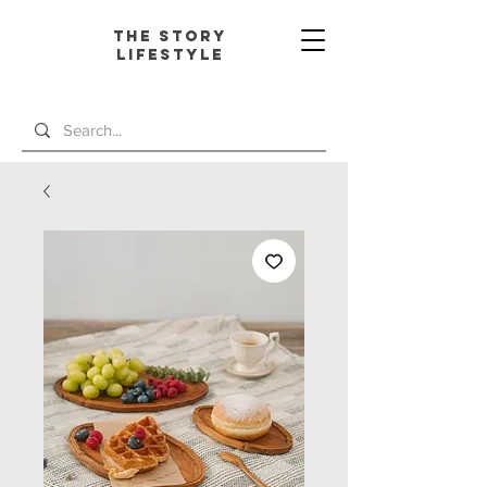
The Story
L
ifestyle