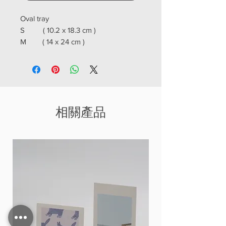
Oval tray
S ( 10.2 x 18.3 cm )
M ( 14 x 24 cm )
L ( 18.3 x 28 cm )
相關產品