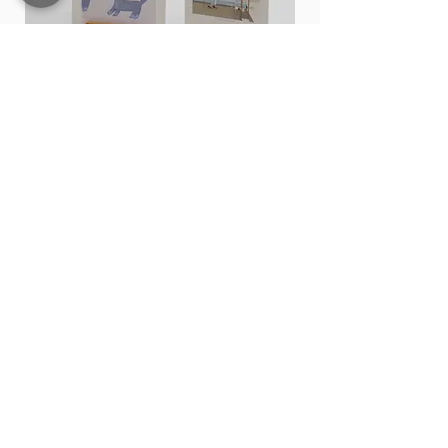
Card stand
價格
THB 15.00
新增至購物車
Shop All
Contact
200,202 Tha Phae Road, Tambon Chang Moi
Mueang Chiang Mai District, Chiang Mai 50300
092-9042409
,
Thestory.lifestyle@gmail.com