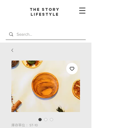
The Story
L
ifestyle
庫存單位： ST-10