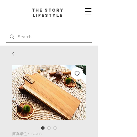
The Story
L
ifestyle
庫存單位： SC-08