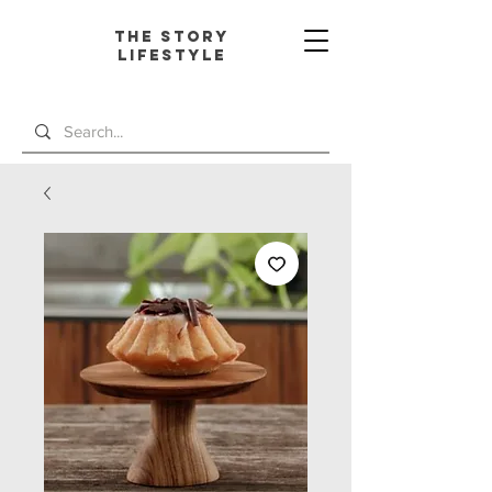
The Story
L
ifestyle