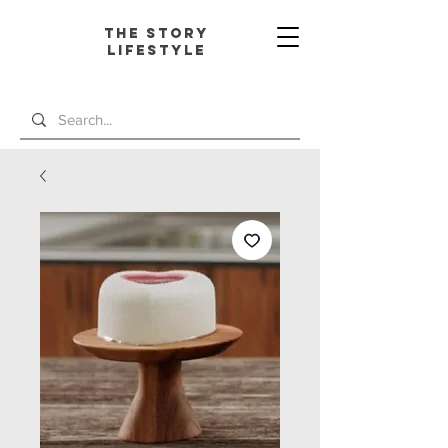
The Story
L
ifestyle