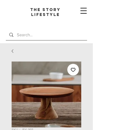
The Story
L
ifestyle
SKU： BY-165