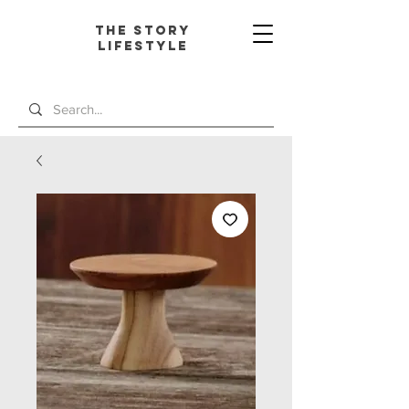
The Story
L
ifestyle