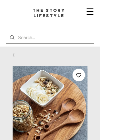
The Story
L
ifestyle