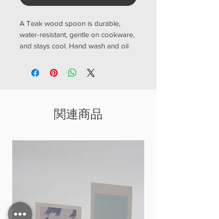
A Teak wood spoon is durable,
water-resistant, gentle on cookware,
and stays cool. Hand wash and oil
occasionally.
j-185 : 68mm
j-189 : 130mm
j-190 : 164mm
関連商品