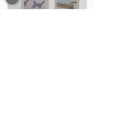
Card stand
価格
THB 15.00
カートに追加する
Shop All
Contact
200,202 Tha Phae Road, Tambon Chang Moi
Mueang Chiang Mai District, Chiang Mai 50300
092-9042409
,
Thestory.lifestyle@gmail.com