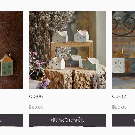
ดูข้อมูลด่วน
CD-06
CD-02
ราคา
ราคา
฿50.00
฿50.00
น
เพิ่มลงในรถเข็น