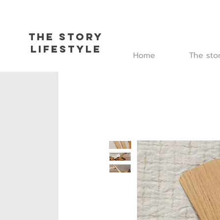
The Story
L
ifestyle
Home
The sto