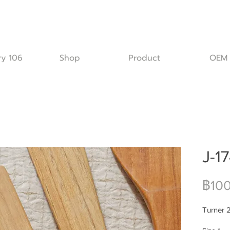
ry 106
Shop
Product
OEM
J-1
฿100
Turner 