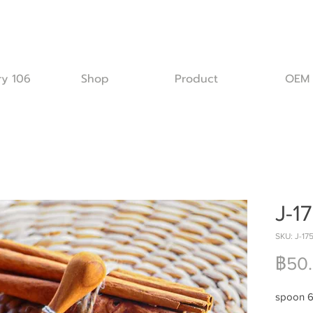
ry 106
Shop
Product
OEM
J-1
SKU: J-17
฿50
spoon 