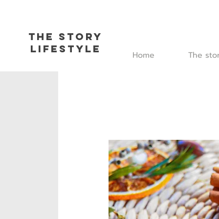
The Story
L
ifestyle
Home
The sto