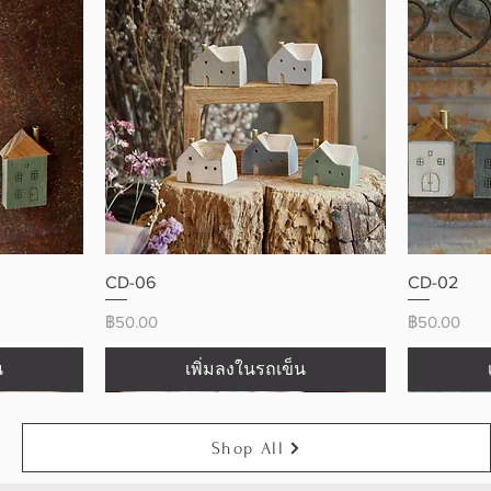
ดูข้อมูลด่วน
CD-06
CD-02
ราคา
ราคา
฿50.00
฿50.00
น
เพิ่มลงในรถเข็น
Shop All