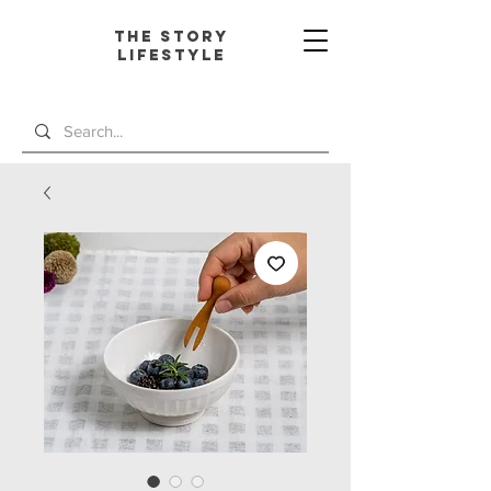
The Story
L
ifestyle