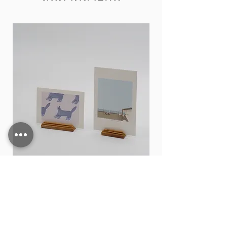
Card stand
ราคา
฿15.00
เพิ่มลงในรถเข็น