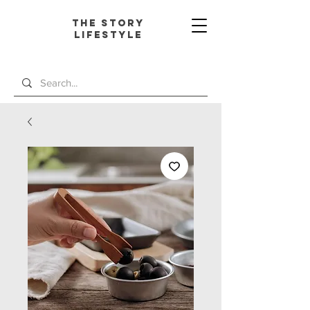
The Story
L
ifestyle