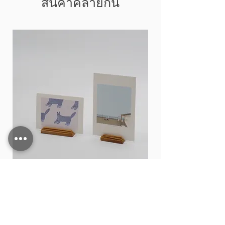
สินค้าคล้ายกัน
Card stand
ราคา
฿15.00
เพิ่มลงในรถเข็น