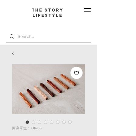
The Story
L
ifestyle
庫存單位： OR-05