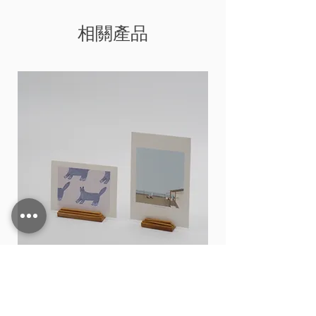
相關產品
Card stand
價格
THB 15.00