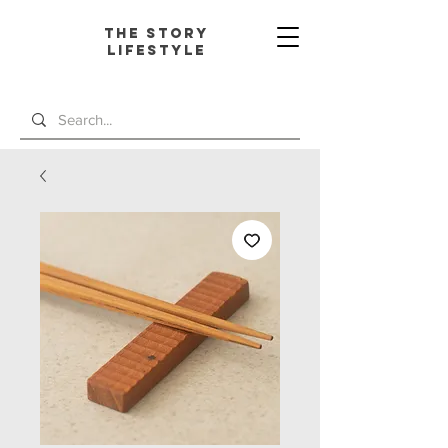
The Story
L
ifestyle