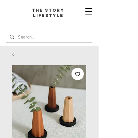
The Story
L
ifestyle