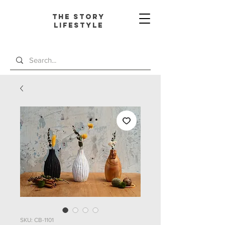
The Story
L
ifestyle
SKU: CB-1101